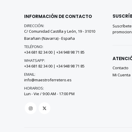
SUSCRÍB
INFORMACIÓN DE CONTACTO
DIRECCIÓN:
Suscríbete
C/ Comunidad Castilla y León, 19 - 31010
promocion
Barañain (Navarra) - España
TELÉFONO:
+34 681 82 34 00
|
+34 948 98 71 85
ATENCIÓ
WHATSAPP:
+34 681 82 34 00
|
+34 948 98 71 85
Contacto
EMAIL:
Mi Cuenta
info@maestroferretero.es
HORARIOS:
Lun - Vie / 9:00 AM - 17:00 PM