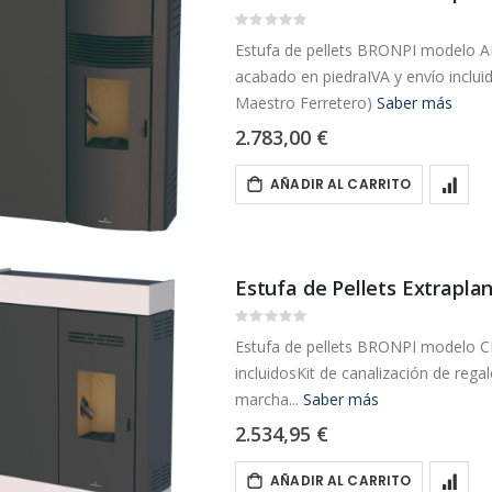
Rating:
0%
Estufa de pellets BRONPI modelo A
acabado en piedraIVA y envío incluid
Maestro Ferretero)
Saber más
2.783,00 €
AÑADIR AL CARRITO
Estufa de Pellets Extrapla
Rating:
0%
Estufa de pellets BRONPI modelo CI
incluidosKit de canalización de reg
marcha...
Saber más
2.534,95 €
AÑADIR AL CARRITO