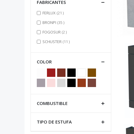
FABRICANTES
items
FERLUX
21
items
BRONPI
35
items
FOGOSUR
2
items
SCHUSTER
11
COLOR
COMBUSTIBLE
TIPO DE ESTUFA