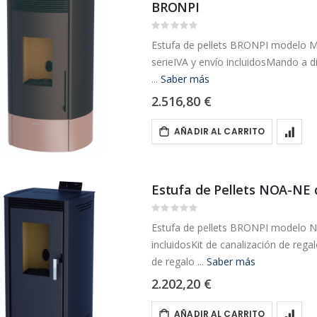
BRONPI
Rating:
0%
Estufa de pellets BRONPI modelo MI
serieIVA y envío incluidosMando a d
...
Saber más
2.516,80 €
AÑADIR AL CARRITO
Estufa de Pellets NOA-NE
Rating:
0%
Estufa de pellets BRONPI modelo N
incluidosKit de canalización de reg
de regalo ...
Saber más
2.202,20 €
AÑADIR AL CARRITO