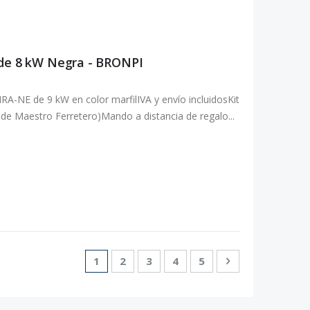
 de 8 kW Negra - BRONPI
A-NE de 9 kW en color marfilIVA y envío incluidosKit
o de Maestro Ferretero)Mando a distancia de regalo...
Página
Actualmente estás leyendo página
Página
Página
Página
Página
Página
Siguiente
1
2
3
4
5