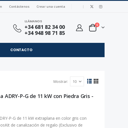
|
ón
Contáctenos
Crear una cuenta
LLÁMANOS
artículos
0
+34 681 82 34 00
Cart
+34 948 98 71 85
CONTACTO
Mostrar
Ver
Lista
Parrilla
como
na ADRY-P-G de 11 kW con Piedra Gris -
DRY-P-G de 11 kW extraplana en color gris con
osKit de canalización de regalo (Exclusivo de