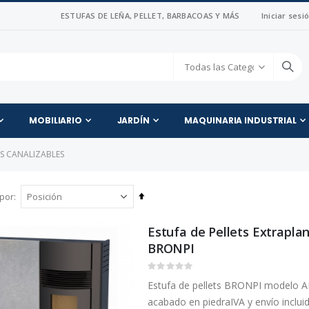
ESTUFAS DE LEÑA, PELLET, BARBACOAS Y MÁS
Iniciar sesi
MOBILIARIO
JARDÍN
MAQUINARIA INDUSTRIAL
TS CANALIZABLES
Fijar
por
Dirección
Descendente
Estufa de Pellets Extrapla
BRONPI
Rating:
0%
Estufa de pellets BRONPI modelo A
acabado en piedraIVA y envío incluid