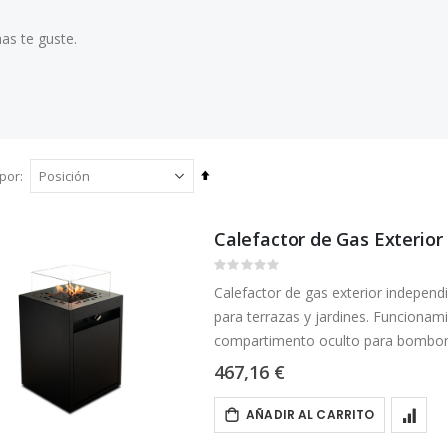
as te guste.
Fijar
por
Dirección
Descendente
Calefactor de Gas Exterio
Rating:
0%
Calefactor de gas exterior indepe
para terrazas y jardines. Funcionami
compartimento oculto para bombona 
467,16 €
AÑADIR AL CARRITO