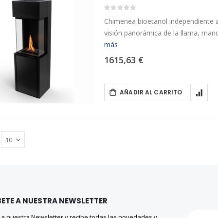
Rating:
0%
Chimenea bioetanol independiente a
visión panorámica de la llama, man
más
1615,63 €
AÑADIR AL CARRITO
ETE A NUESTRA NEWSLETTER
 a nuestra Newsletter y recibe todas las novedades y