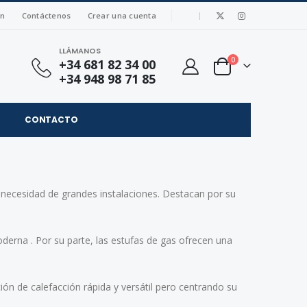
|
ón
Contáctenos
Crear una cuenta
LLÁMANOS
artículos
0
+34 681 82 34 00
Cart
+34 948 98 71 85
CONTACTO
in necesidad de grandes instalaciones. Destacan por su
oderna . Por su parte, las estufas de gas ofrecen una
n de calefacción rápida y versátil pero centrando su