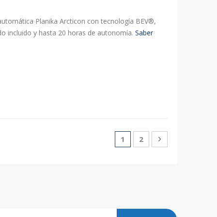
utomática Planika Arcticon con tecnología BEV®,
do incluido y hasta 20 horas de autonomía.
Saber
Página
Actualmente estás leyend
Página
Página
Siguiente
1
2