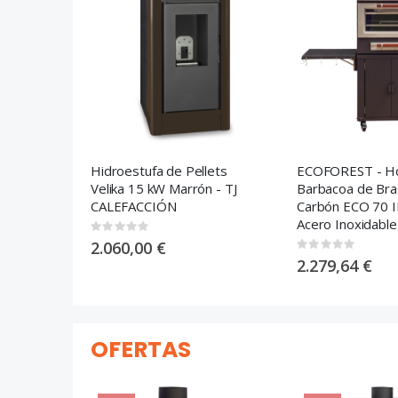
Hidroestufa de Pellets
ECOFOREST - H
Velika 15 kW Marrón - TJ
Barbacoa de Bra
CALEFACCIÓN
Carbón ECO 70 
Acero Inoxidable
Rating:
0%
2.060,00 €
Rating:
0%
2.279,64 €
OFERTAS