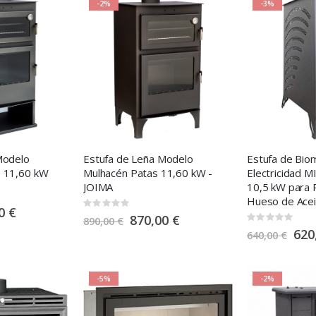
-2%
-3%
Modelo
Estufa de Leña Modelo
Estufa de Bio
o 11,60 kW
Mulhacén Patas 11,60 kW -
Electricidad 
JOIMA
10,5 kW para P
Hueso de Acei
Rating:
0 €
0%
S
870,00 €
Rating:
890,00 €
p
0%
S
620
e
640,00 €
p
c
e
i
c
a
i
l
a
P
-5%
-2%
l
r
P
i
r
c
i
e
c