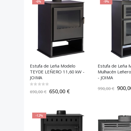
-6%
-9%
Estufa de Leña Modelo
Estufa de Leña 
TEYDE LEÑERO 11,60 kW -
Mulhacén Leñer
JOIMA
- JOIMA
Rating:
S
900,0
990,00 €
0%
S
650,00 €
p
690,00 €
p
e
e
c
c
i
i
a
a
l
l
P
P
r
-12%
r
i
i
c
c
e
e