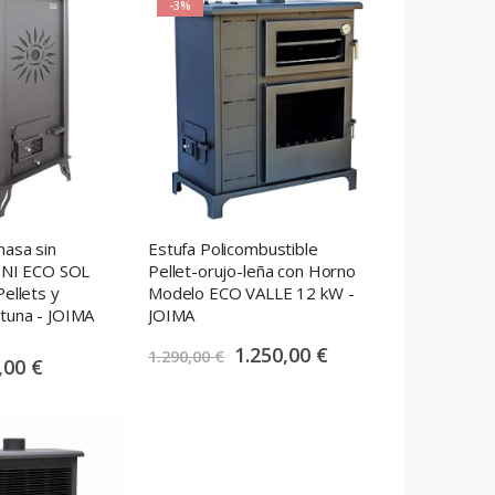
-3%
masa sin
Estufa Policombustible
MINI ECO SOL
Pellet-orujo-leña con Horno
ellets y
Modelo ECO VALLE 12 kW -
tuna - JOIMA
JOIMA
S
1.250,00 €
1.290,00 €
,00 €
p
e
c
i
a
l
P
r
i
c