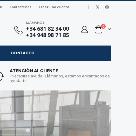
|
ón
Contáctenos
Crear una cuenta
LLÁMANOS
artículos
0
+34 681 82 34 00
Cart
+34 948 98 71 85
CONTACTO
bacoas, Hornos y Maquina
ATENCIÓN AL CLIENTE
¿Necesitas ayuda? Llámanos, estamos encantados de
ayudarte.