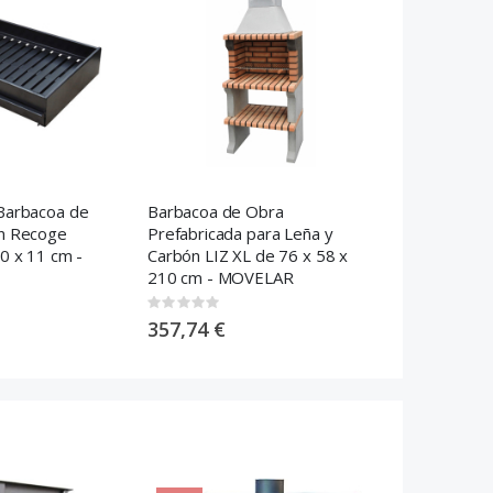
Barbacoa de
Barbacoa de Obra
ón Recoge
Prefabricada para Leña y
0 x 11 cm -
Carbón LIZ XL de 76 x 58 x
210 cm - MOVELAR
Rating:
0%
357,74 €