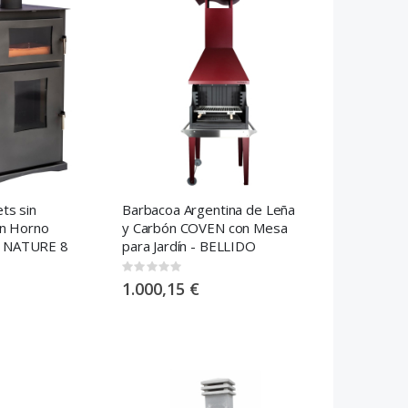
ets sin
Barbacoa Argentina de Leña
on Horno
y Carbón COVEN con Mesa
A NATURE 8
para Jardín - BELLIDO
Rating:
0%
1.000,15 €