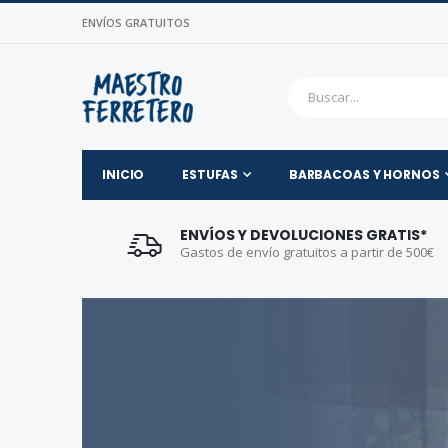
ENVÍOS GRATUITOS
INICIO
ESTUFAS
BARBACOAS Y HORNOS
Maestro Ferretero | Estu
ENVÍOS Y DEVOLUCIONES GRATIS*
Gastos de envío gratuitos a partir de 500€