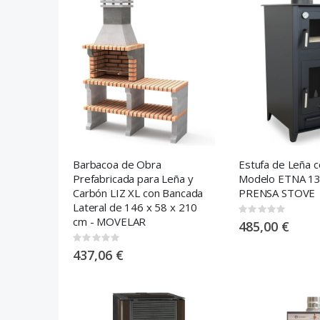
Barbacoa de Obra
Estufa de Leña 
Prefabricada para Leña y
Modelo ETNA 13
Carbón LIZ XL con Bancada
PRENSA STOVE
Lateral de 146 x 58 x 210
Rating:
cm - MOVELAR
0%
485,00 €
Rating:
0%
437,06 €