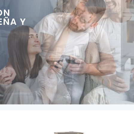
ÓN
EÑA Y