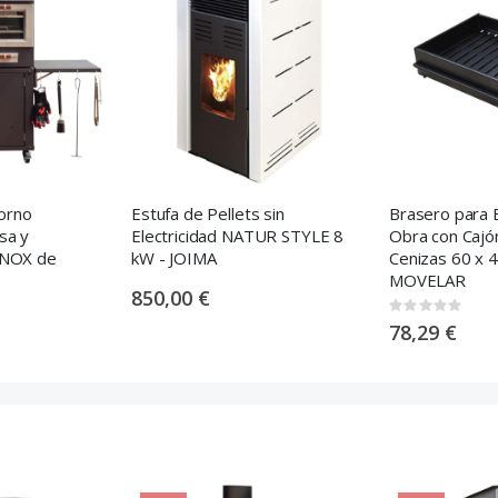
orno
Estufa de Pellets sin
Brasero para 
sa y
Electricidad NATUR STYLE 8
Obra con Caj
INOX de
kW - JOIMA
Cenizas 60 x 4
MOVELAR
850,00 €
Rating:
0%
78,29 €