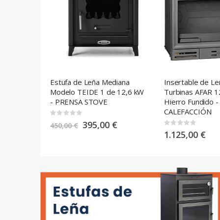
Estufa de Leña Mediana
Insertable de Le
Modelo TEIDE 1 de 12,6 kW
Turbinas AFAR 1
- PRENSA STOVE
Hierro Fundido -
CALEFACCIÓN
Rating:
0%
S
395,00 €
Rating:
450,00 €
p
0%
1.125,00 €
e
c
i
a
l
P
r
i
c
e