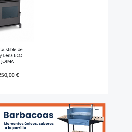
e
mbustible de
 y Leña ECO
- JOIMA
250,00 €