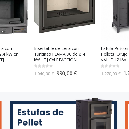
e
ña con
Insertable de Leña con
Estufa Polico
2,4 kW en
Turbinas FLAMA 90 de 8,4
Pellets, Orujo
 TJ
kW - TJ CALEFACCIÓN
VALLE 12 kW 
Rating:
Rating:
0%
0%
S
S
990,00 €
1.
1.040,00 €
1.270,00 €
p
p
e
e
c
c
i
i
a
a
l
l
P
P
r
r
i
i
c
c
e
e