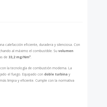
a calefacción eficiente, duradera y silenciosa. Con
echando al máximo el combustible. Su
volumen
las de
33,2 mg/Nm³
.
al con la tecnología de combustión moderna. La
agado el fuego. Equipado con
doble turbina
y
más limpia y eficiente. Cumple con la normativa