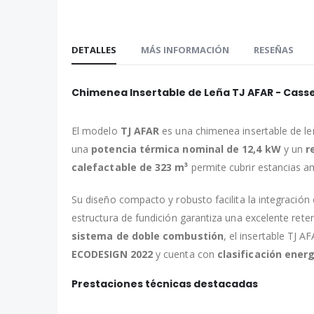
comienzo
de
la
DETALLES
MÁS INFORMACIÓN
RESEÑAS
galería
de
imágenes
Chimenea Insertable de Leña TJ AFAR - Casse
El modelo
TJ AFAR
es una chimenea insertable de leñ
una
potencia térmica nominal de 12,4 kW
y un
r
calefactable de 323 m³
permite cubrir estancias a
Su diseño compacto y robusto facilita la integración
estructura de fundición garantiza una excelente ret
sistema de doble combustión
, el insertable TJ 
ECODESIGN 2022
y cuenta con
clasificación ener
Prestaciones técnicas destacadas