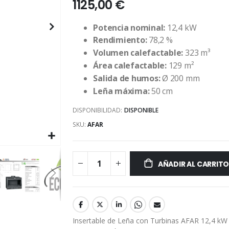
1125,00 €
Potencia nominal:
12,4 kW
Rendimiento:
78,2 %
Volumen calefactable:
323 m³
Área calefactable:
129 m²
Salida de humos:
Ø 200 mm
Leña máxima:
50 cm
DISPONIBILIDAD:
DISPONIBLE
SKU
AFAR
AÑADIR AL CARRIT
Insertable de Leña con Turbinas AFAR 12,4 kW