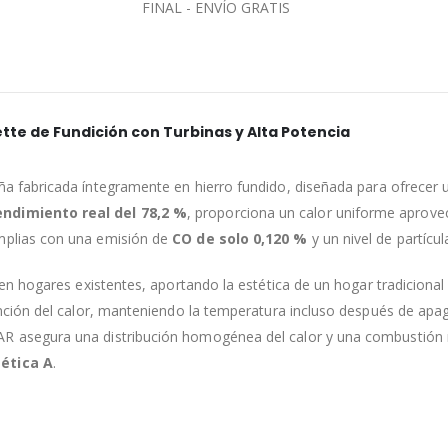
FINAL - ENVÍO GRATIS
tte de Fundición con Turbinas y Alta Potencia
a fabricada íntegramente en hierro fundido, diseñada para ofrecer un
endimiento real del 78,2 %
, proporciona un calor uniforme aprov
mplias con una emisión de
CO de solo 0,120 %
y un nivel de partícu
 en hogares existentes, aportando la estética de un hogar tradicion
ención del calor, manteniendo la temperatura incluso después de ap
AFAR asegura una distribución homogénea del calor y una combustión 
gética A
.