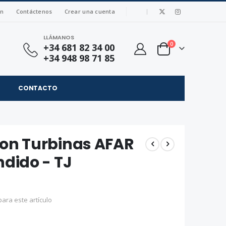
|
ón
Contáctenos
Crear una cuenta
LLÁMANOS
artículos
0
+34 681 82 34 00
Cart
+34 948 98 71 85
CONTACTO
con Turbinas AFAR
ndido - TJ
ara este artículo