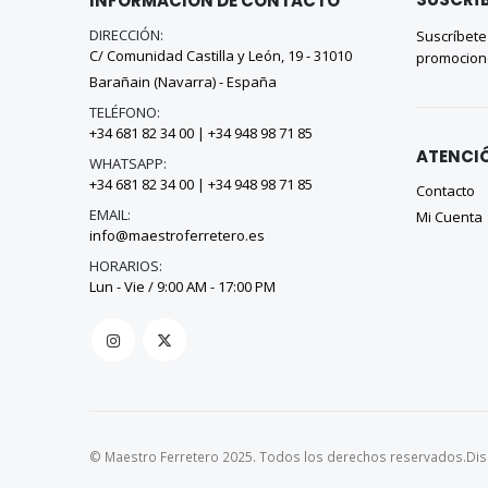
INFORMACIÓN DE CONTACTO
DIRECCIÓN:
Suscríbete
C/ Comunidad Castilla y León, 19 - 31010
promocion
Barañain (Navarra) - España
TELÉFONO:
+34 681 82 34 00
|
+34 948 98 71 85
ATENCIÓ
WHATSAPP:
+34 681 82 34 00
|
+34 948 98 71 85
Contacto
EMAIL:
Mi Cuenta
info@maestroferretero.es
HORARIOS:
Lun - Vie / 9:00 AM - 17:00 PM
© Maestro Ferretero 2025. Todos los derechos reservados.
Di