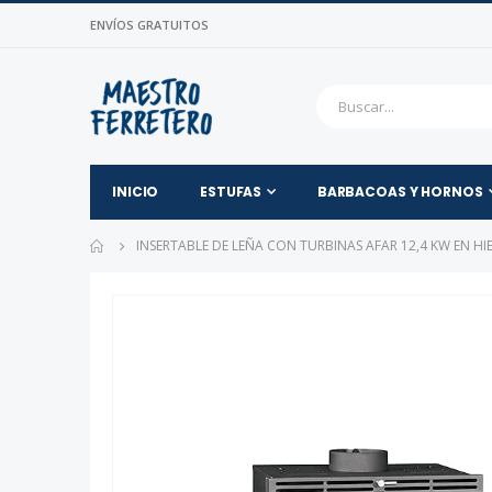
ENVÍOS GRATUITOS
INICIO
ESTUFAS
BARBACOAS Y HORNOS
INSERTABLE DE LEÑA CON TURBINAS AFAR 12,4 KW EN HI
Saltar
al
final
de
la
galería
de
imágenes