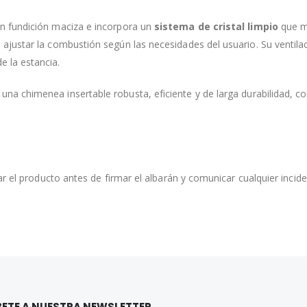
en fundición maciza e incorpora un
sistema de cristal limpio
que ma
 ajustar la combustión según las necesidades del usuario. Su ventilac
e la estancia.
una chimenea insertable robusta, eficiente y de larga durabilidad, c
isar el producto antes de firmar el albarán y comunicar cualquier inci
ETE A NUESTRA NEWSLETTER