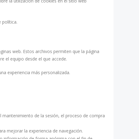
 la utilización de cookies en el sitio web
política.
ginas web. Estos archivos permiten que la página
re el equipo desde el que accede.
 una experiencia más personalizada.
 el mantenimiento de la sesión, el proceso de compra
para mejorar la experiencia de navegación.
ndo información de forma anónima con el fin de