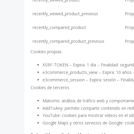
i
s
recently_viewed_product_previous
Prop
t
a
recently_compared_product
Prop
d
e
recently_compared_product_previous
Prop
c
Cookies propias
o
o
XSRF-TOKEN – Expira: 1 día – Finalidad: segurid
k
e3commerce_products_view – Expira: 10 años – F
i
e3commerce_session – Expira: sesión – Finalidad
e
Cookies de terceros
s
Matomo: análisis de tráfico web y comportamie
AddToAny: permite compartir contenido en rede
YouTube: cookies para mostrar vídeos en el sit
Google Maps y otros servicios de Google: cooki