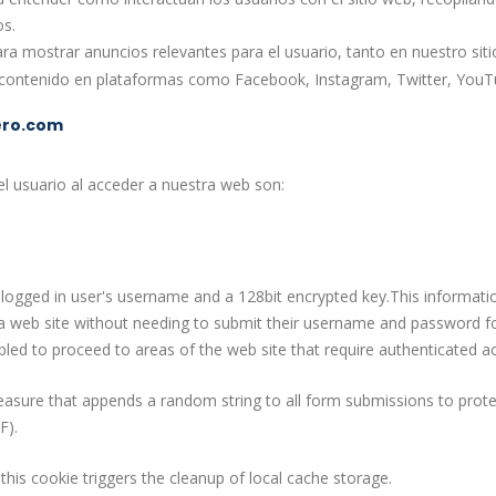
os.
para mostrar anuncios relevantes para el usuario, tanto en nuestro si
 contenido en plataformas como Facebook, Instagram, Twitter, YouTu
ero.com
l usuario al acceder a nuestra web son:
 logged in user's username and a 128bit encrypted key.This information
 a web site without needing to submit their username and password for
bled to proceed to areas of the web site that require authenticated a
easure that appends a random string to all form submissions to prot
F).
this cookie triggers the cleanup of local cache storage.