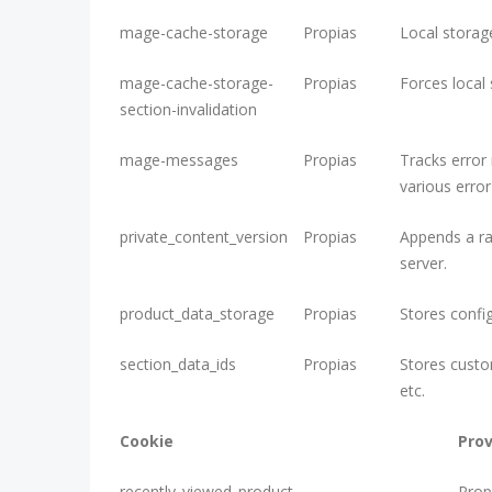
o
mage-cache-storage
Propias
Local storag
k
i
mage-cache-storage-
Propias
Forces local 
e
section-invalidation
s
mage-messages
Propias
Tracks error
various erro
private_content_version
Propias
Appends a ra
server.
product_data_storage
Propias
Stores confi
section_data_ids
Propias
Stores custom
etc.
Cookie
Pro
L
recently_viewed_product
Prop