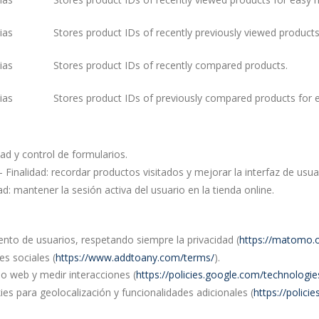
ias
Stores product IDs of recently previously viewed products
ias
Stores product IDs of recently compared products.
ias
Stores product IDs of previously compared products for e
ad y control de formularios.
inalidad: recordar productos visitados y mejorar la interfaz de usua
: mantener la sesión activa del usuario en la tienda online.
nto de usuarios, respetando siempre la privacidad (
https://matomo.o
s sociales (
https://www.addtoany.com/terms/
).
io web y medir interacciones (
https://policies.google.com/technologi
es para geolocalización y funcionalidades adicionales (
https://polic