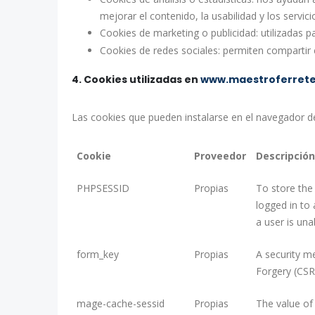
mejorar el contenido, la usabilidad y los servici
Cookies de marketing o publicidad: utilizadas 
Cookies de redes sociales: permiten compartir
4. Cookies utilizadas en
www.maestroferret
Las cookies que pueden instalarse en el navegador de
Cookie
Proveedor
Descripción
L
PHPSESSID
Propias
To store the
i
logged in to
s
a user is una
t
a
form_key
Propias
A security m
d
Forgery (CSR
e
c
mage-cache-sessid
Propias
The value of 
o