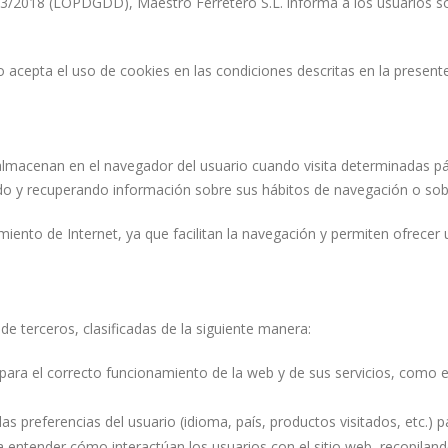
/2018 (LOPDGDD), Maestro Ferretero S.L. informa a los usuarios sobre
o acepta el uso de cookies en las condiciones descritas en la presente 
lmacenan en el navegador del usuario cuando visita determinadas pá
do y recuperando información sobre sus hábitos de navegación o sob
miento de Internet, ya que facilitan la navegación y permiten ofrecer
de terceros, clasificadas de la siguiente manera:
 para el correcto funcionamiento de la web y de sus servicios, como
as preferencias del usuario (idioma, país, productos visitados, etc.) 
 a entender cómo interactúan los usuarios con el sitio web, recopila