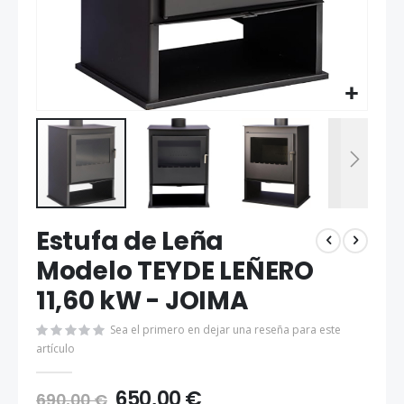
Saltar
Estufa de Leña
al
comienzo
Modelo TEYDE LEÑERO
de
11,60 kW - JOIMA
la
galería
de
Sea el primero en dejar una reseña para este
imágenes
artículo
650,00 €
690,00 €