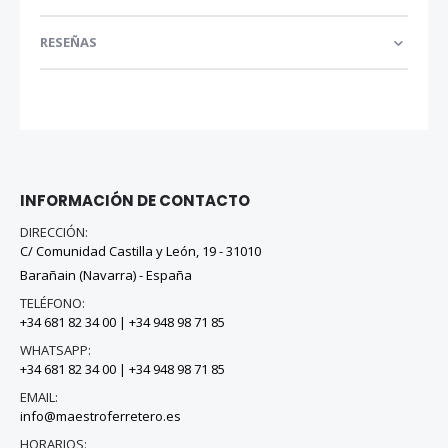
RESEÑAS
INFORMACIÓN DE CONTACTO
DIRECCIÓN:
C/ Comunidad Castilla y León, 19 - 31010
Barañain (Navarra) - España
TELÉFONO:
+34 681 82 34 00
|
+34 948 98 71 85
WHATSAPP:
+34 681 82 34 00
|
+34 948 98 71 85
EMAIL:
info@maestroferretero.es
HORARIOS: