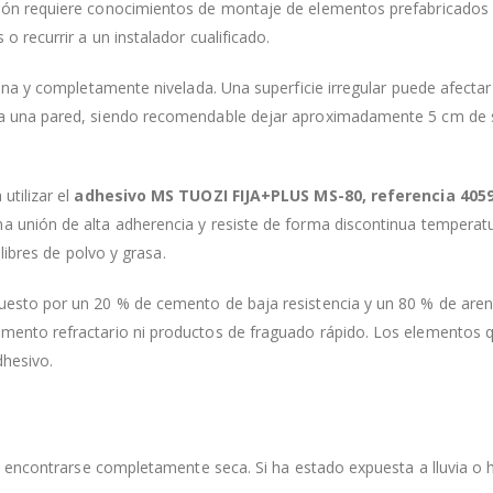
ión requiere conocimientos de montaje de elementos prefabricados 
o recurrir a un instalador cualificado.
ana y completamente nivelada. Una superficie irregular puede afectar a
a una pared, siendo recomendable dejar aproximadamente 5 cm de sep
utilizar el
adhesivo MS TUOZI FIJA+PLUS MS-80, referencia 405
a unión de alta adherencia y resiste de forma discontinua temperat
 libres de polvo y grasa.
uesto por un 20 % de cemento de baja resistencia y un 80 % de are
mento refractario ni productos de fraguado rápido. Los elementos q
dhesivo.
ebe encontrarse completamente seca. Si ha estado expuesta a lluvia