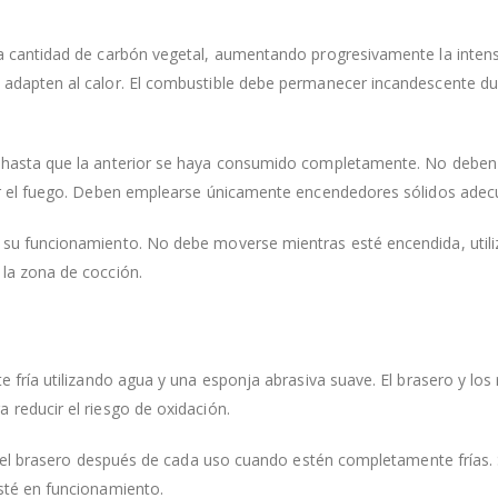
 cantidad de carbón vegetal, aumentando progresivamente la intensid
 adapten al calor. El combustible debe permanecer incandescente 
asta que la anterior se haya consumido completamente. No deben uti
ar el fuego. Deben emplearse únicamente encendedores sólidos adec
u funcionamiento. No debe moverse mientras esté encendida, utilizar
la zona de cocción.
e fría utilizando agua y una esponja abrasiva suave. El brasero y l
reducir el riesgo de oxidación.
 del brasero después de cada uso cuando estén completamente frías. S
sté en funcionamiento.