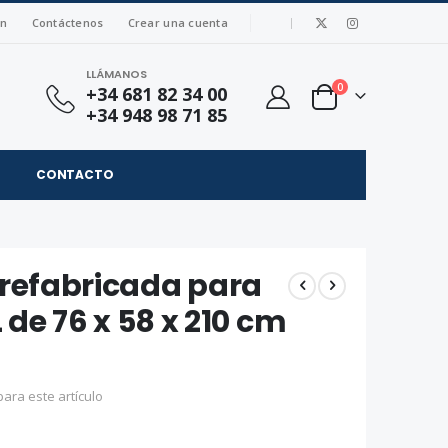
|
ón
Contáctenos
Crear una cuenta
LLÁMANOS
artículos
0
+34 681 82 34 00
Cart
+34 948 98 71 85
CONTACTO
refabricada para
 de 76 x 58 x 210 cm
ara este artículo