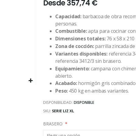
Desde
357,74 €
Capacidad:
barbacoa de obra recom
personas.
Combustible:
apta para cocinar con
Dimensiones totales:
76 x 58 x 210
Zona de cocción:
parrilla zincada de
Variantes disponibles:
referencia 3
referencia 3412/3 sin brasero.
Equipamiento:
campana con chimene
abierto.
Acabado:
hormigón gris combinado c
Peso:
450 kg en ambas variantes.
DISPONIBILIDAD:
DISPONIBLE
SKU
SERIE LIZ XL
BRASERO