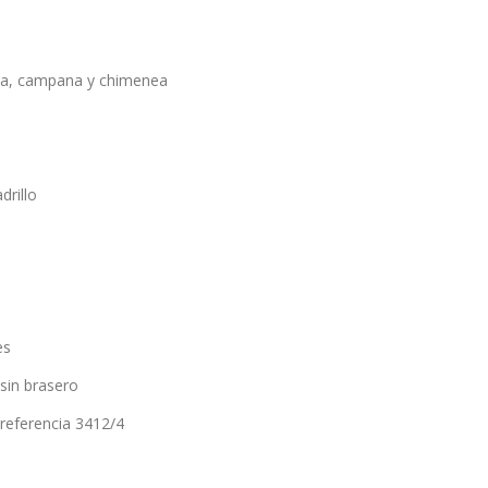
lla, campana y chimenea
drillo
es
sin brasero
 referencia 3412/4