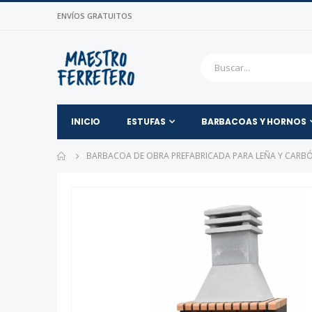
ENVÍOS GRATUITOS
INICIO
ESTUFAS
BARBACOAS Y HORNOS
BARBACOA DE OBRA PREFABRICADA PARA LEÑA Y CARBÓN 
Saltar
al
final
de
la
galería
de
imágenes