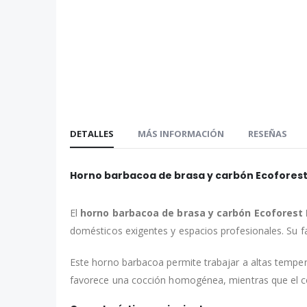
comienzo
de
la
galería
de
imágenes
DETALLES
MÁS INFORMACIÓN
RESEÑAS
Horno barbacoa de brasa y carbón Ecoforest
El
horno barbacoa de brasa y carbón Ecoforest
domésticos exigentes y espacios profesionales. Su f
Este horno barbacoa permite trabajar a altas temperat
favorece una cocción homogénea, mientras que el cont