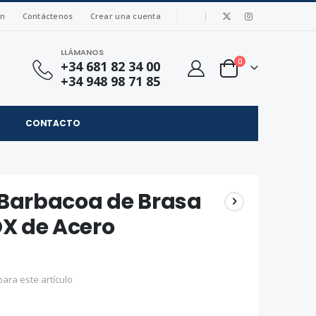
|
ón
Contáctenos
Crear una cuenta
LLÁMANOS
artículos
0
+34 681 82 34 00
Cart
+34 948 98 71 85
CONTACTO
Barbacoa de Brasa
OX de Acero
ara este artículo