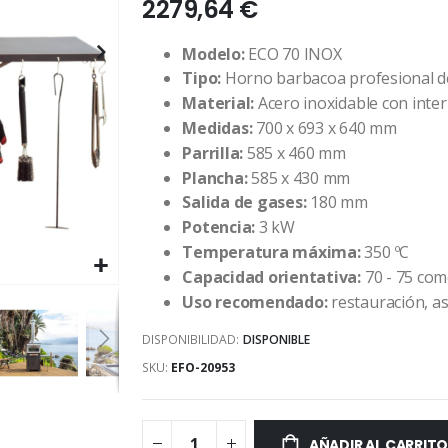
2279,64 €
Modelo:
ECO 70 INOX
Tipo:
Horno barbacoa profesional d
Material:
Acero inoxidable con inter
Medidas:
700 x 693 x 640 mm
Parrilla:
585 x 460 mm
Plancha:
585 x 430 mm
Salida de gases:
180 mm
Potencia:
3 kW
Temperatura máxima:
350 ºC
Capacidad orientativa:
70 - 75 co
Uso recomendado:
restauración, as
DISPONIBILIDAD:
DISPONIBLE
SKU
EFO-20953
AÑADIR AL CARRIT