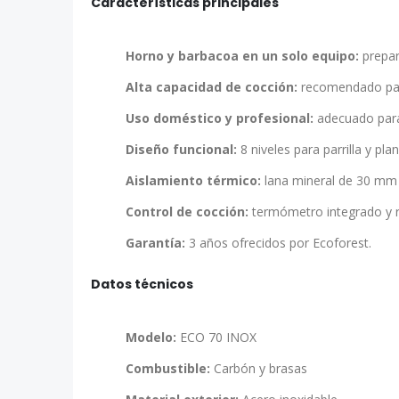
Características principales
Horno y barbacoa en un solo equipo:
prepar
Alta capacidad de cocción:
recomendado par
Uso doméstico y profesional:
adecuado para 
Diseño funcional:
8 niveles para parrilla y pl
Aislamiento térmico:
lana mineral de 30 mm 
Control de cocción:
termómetro integrado y r
Garantía:
3 años ofrecidos por Ecoforest.
Datos técnicos
Modelo:
ECO 70 INOX
Combustible:
Carbón y brasas