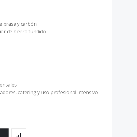
e brasa y carbón
ior de hierro fundido
mensales
adores, catering y uso profesional intensivo
O