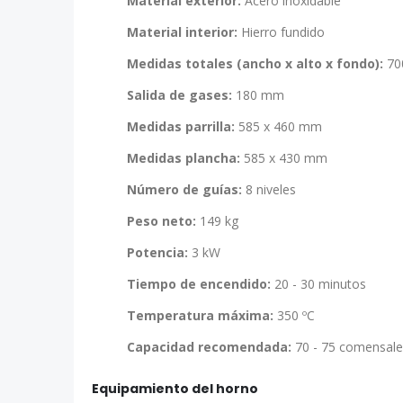
Material exterior:
Acero inoxidable
Material interior:
Hierro fundido
Medidas totales (ancho x alto x fondo):
70
Salida de gases:
180 mm
Medidas parrilla:
585 x 460 mm
Medidas plancha:
585 x 430 mm
Número de guías:
8 niveles
Peso neto:
149 kg
Potencia:
3 kW
Tiempo de encendido:
20 - 30 minutos
Temperatura máxima:
350 ºC
Capacidad recomendada:
70 - 75 comensale
Equipamiento del horno